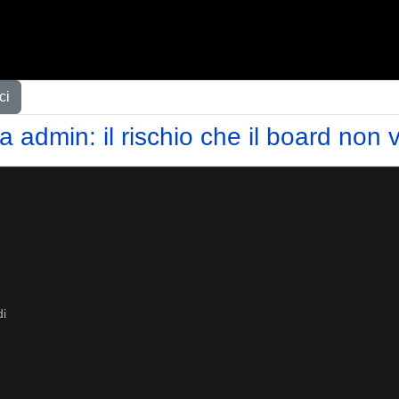
ci
da admin: il rischio che il board non
di