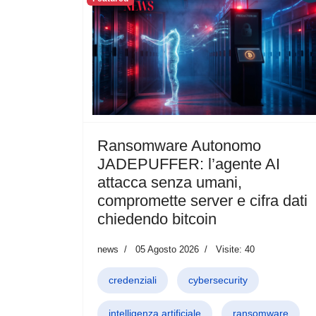
Ransomware Autonomo
JADEPUFFER: l’agente AI
attacca senza umani,
compromette server e cifra dati
chiedendo bitcoin
news
05 Agosto 2026
Visite: 40
credenziali
cybersecurity
intelligenza artificiale
ransomware