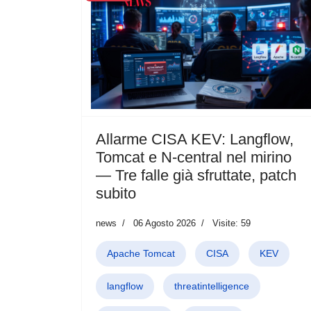
Allarme CISA KEV: Langflow,
Tomcat e N‑central nel mirino
— Tre falle già sfruttate, patch
subito
news
06 Agosto 2026
Visite: 59
Apache Tomcat
CISA
KEV
langflow
threatintelligence