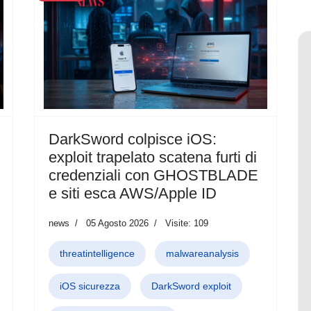
DarkSword colpisce iOS:
exploit trapelato scatena furti di
credenziali con GHOSTBLADE
e siti esca AWS/Apple ID
news
05 Agosto 2026
Visite: 109
threatintelligence
malwareanalysis
iOS sicurezza
DarkSword exploit