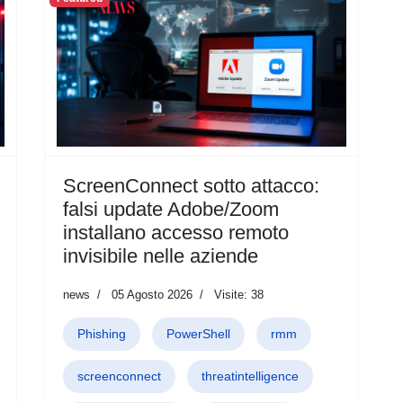
ScreenConnect sotto attacco:
falsi update Adobe/Zoom
installano accesso remoto
invisibile nelle aziende
news
05 Agosto 2026
Visite: 38
Phishing
PowerShell
rmm
screenconnect
threatintelligence