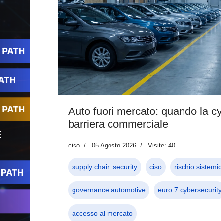
Auto fuori mercato: quando la cy
barriera commerciale
ciso
05 Agosto 2026
Visite: 40
supply chain security
ciso
rischio sistemi
governance automotive
euro 7 cybersecurit
accesso al mercato