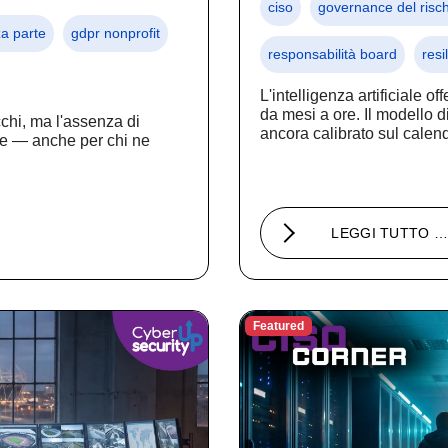
ciso
governance del risch
za parte
gdpr nonprofit
responsabilità board
resi
L'intelligenza artificiale 
da mesi a ore. Il modello d
cchi, ma l'assenza di
ancora calibrato sul calend
ile — anche per chi ne
LEGGI TUTTO 
Featured