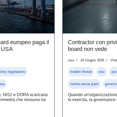
board europeo paga il
Contractor con privil
e USA
board non vede
ciso
24 Giugno 2026
Visi
schio regolatorio
insider threat
ciso
acc
iva
rischio terze parti
governa
e, NIS2 e DORA scaricano
Quando un'organizzazione 
asimmetria che nessuno ha
lo esercita, la governance 