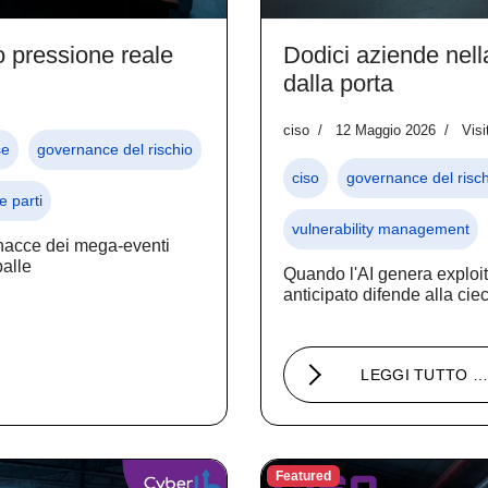
o pressione reale
Dodici aziende nella
dalla porta
ciso
12 Maggio 2026
Visi
se
governance del rischio
ciso
governance del risch
e parti
vulnerability management
inacce dei mega-eventi
palle
Quando l'AI genera exploit
anticipato difende alla cie
LEGGI TUTTO 
Featured