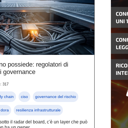
no possiede: regolatori di
di governance
e: 317
ly chain
ciso
governance del rischio
 dora
resilienza infrastrutturale
sotto il radar del board, c'è un layer che può
on ha un owner