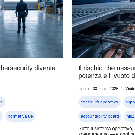
bersecurity diventa
Il rischio che nessu
potenza e il vuoto 
ciso
03 Luglio 2026
Visit
co
continuità operativa
supp
y
normativa ue
accountability board
nis2
Sotto il sistema operativo, 
spegnere tutto — e oggi n