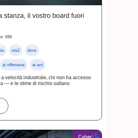
 stanza, il vostro board fuori
te: 699
io
nis2
dora
ai offensiva
ai act
 a velocità industriale, chi non ha accesso
ca — e le stime di rischio saltano
…