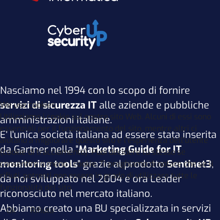
Nasciamo nel 1994 con lo scopo di fornire
servizi di sicurezza IT
alle aziende e pubbliche
We use cookies
Utilizziamo i cookie sul nostro sito Web. Alcuni di essi sono
amministrazioni italiane.
essenziali per il funzionamento del sito, mentre altri ci
E' l'unica società italiana ad essere stata inserita
aiutano a migliorare questo sito e l'esperienza dell'utente
da Gartner nella "
Marketing Guide for IT
(cookie di tracciamento). Puoi decidere tu stesso se
monitoring tools
" grazie al prodotto
Sentinet3
,
consentire o meno i cookie. Ti preghiamo di notare che se li
rifiuti, potresti non essere in grado di utilizzare tutte le
da noi sviluppato nel 2004 e ora Leader
funzionalità del sito.
riconosciuto nel mercato italiano.
Abbiamo creato una BU specializzata in servizi
Ok
Rifiuta