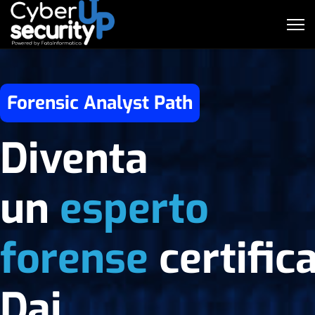
Forensic Analyst Path
Diventa
un
esperto
forense
certific
Dai