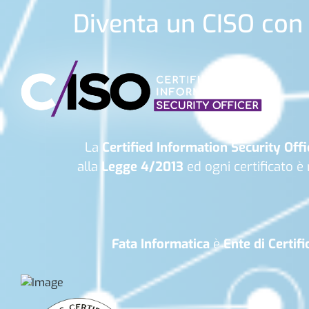
Diventa un CISO con 
La
Certified Information Security Offi
alla
Legge 4/2013
ed ogni certificato è 
Fata Informatica
è
Ente di Certif