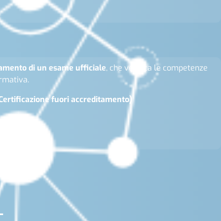
eramento di un esame ufficiale
, che verifica le competenze
rmativa.
Certificazione fuori accreditamento)
L