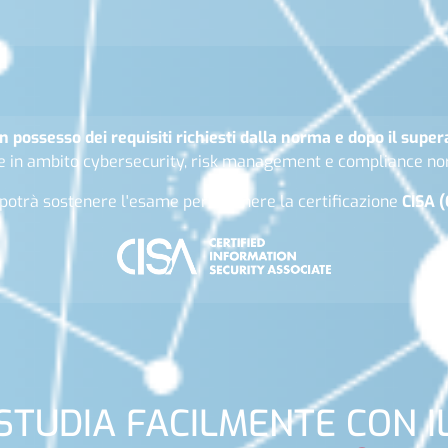
n possesso dei requisiti richiesti dalla norma e dopo il sup
te in ambito cybersecurity, risk management e compliance no
i potrà sostenere l'esame per ottenere la certificazione
CISA
(
STUDIA FACILMENTE CON I