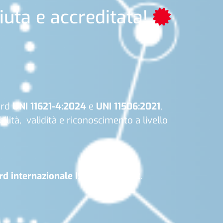
iuta e accreditata!
ard
UNI 11621-4:2024
e
UNI 11506:2021
,
bilità, validità e riconoscimento a livello
rd internazionale ISO 17024:2012
.