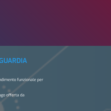
NGUARDIA
ndimento funzionale per
ogo offerta da