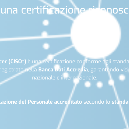
una certificazione riconosc
cer (CISO*)
è una certificazione conforme agli stand
registrato nella
Banca Dati Accredia
, garantendo visi
nazionale e internazionale.
icazione del Personale accreditato
secondo lo
standa