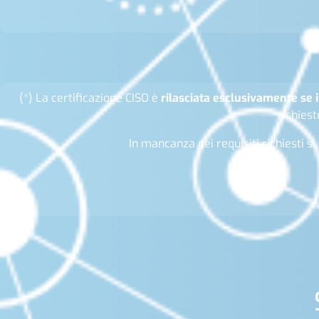
(*) La certificazione CISO è
rilasciata esclusivamente se i
richies
In mancanza dei requisiti richiesti s