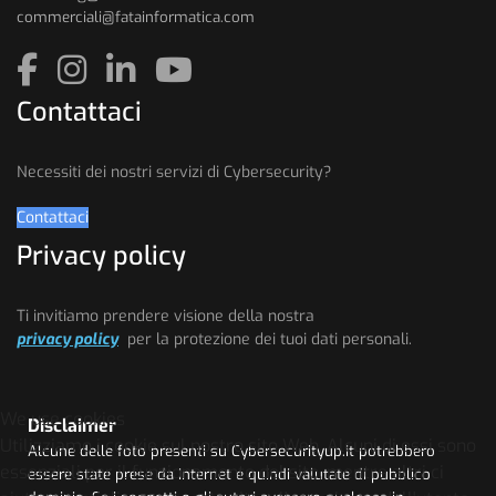
commerciali@fatainformatica.com
Contattaci
Necessiti dei nostri servizi di Cybersecurity?
Contattaci
Privacy policy
Ti invitiamo prendere visione della nostra
privacy policy
per la protezione dei tuoi dati personali.
We use cookies
Disclaimer
Utilizziamo i cookie sul nostro sito Web. Alcuni di essi sono
Alcune delle foto presenti su Cybersecurityup.it potrebbero
essenziali per il funzionamento del sito, mentre altri ci
essere state prese da Internet e quindi valutate di pubblico