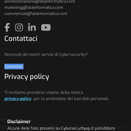
amministrazione@fatainformatica.com
marketing@fatainformatica.com
commerciali@fatainformatica.com
Contattaci
Necessiti dei nostri servizi di Cybersecurity?
Contattaci
Privacy policy
Ti invitiamo prendere visione della nostra
privacy policy
per la protezione dei tuoi dati personali.
We use cookies
Disclaimer
Utilizziamo i cookie sul nostro sito Web. Alcuni di essi sono
Alcune delle foto presenti su Cybersecurityup.it potrebbero