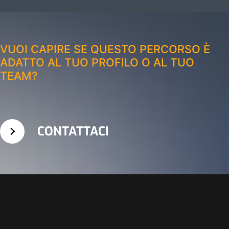
VUOI CAPIRE SE QUESTO PERCORSO È
ADATTO AL TUO PROFILO O AL TUO
TEAM?
CONTATTACI