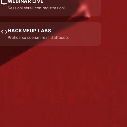
WEBINAR LIVE
Sessioni serali con registrazioni.
HACKMEUP LABS
Pratica su scenari reali d'attacco.