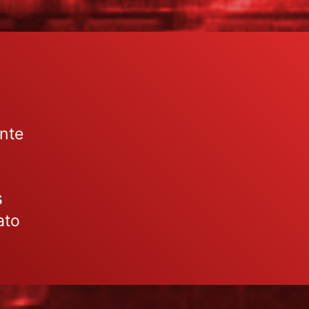
nte
s
ato