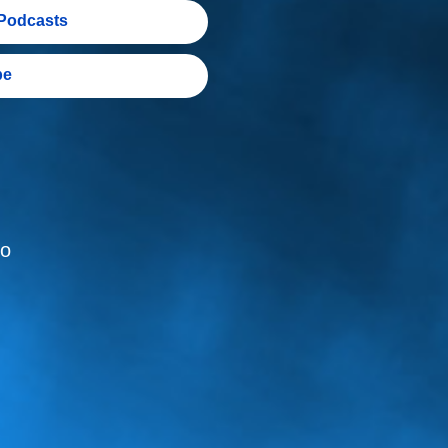
Podcasts
be
io