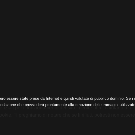
ero essere state prese da Internet e quindi valutate di pubblico dominio. Se i s
 redazione che provvederà prontamente alla rimozione delle immagini utilizzate
nziali per il funzionamento del sito, mentre altri ci aiutano a mig
e. Ti preghiamo di notare che se li rifiuti, potresti non essere in