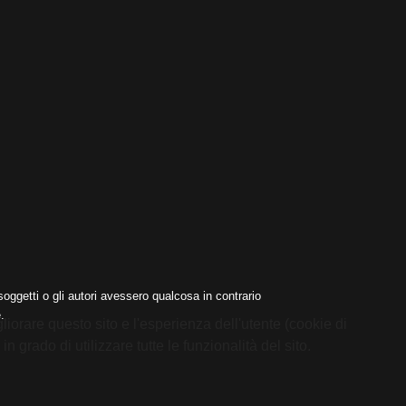
oggetti o gli autori avessero qualcosa in contrario
.
liorare questo sito e l'esperienza dell'utente (cookie di
 grado di utilizzare tutte le funzionalità del sito.