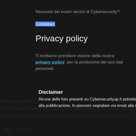
Necessiti dei nostri servizi di Cybersecurity?
Contattaci
Privacy policy
Ti invitiamo prendere visione della nostra
privacy policy
per la protezione dei tuoi dati
personali.
Disclaimer
Alcune delle foto presenti su Cybersecurityup.it potrebb
We use cookies
alla pubblicazione, lo possono segnalare via email alla
Utilizziamo i cookie sul nostro sito Web. Alcuni di essi sono esse
tracciamento). Puoi decidere tu stesso se consentire o meno i cooki
Ok
Rifiuta