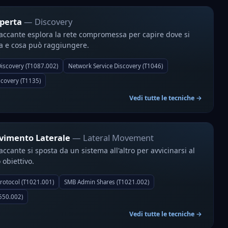
perta
— Discovery
taccante esplora la rete compromessa per capire dove si
a e cosa può raggiungere.
iscovery (T1087.002)
Network Service Discovery (T1046)
covery (T1135)
Vedi tutte le tecniche →
imento Laterale
— Lateral Movement
taccante si sposta da un sistema all'altro per avvicinarsi al
 obiettivo.
rotocol (T1021.001)
SMB Admin Shares (T1021.002)
550.002)
Vedi tutte le tecniche →