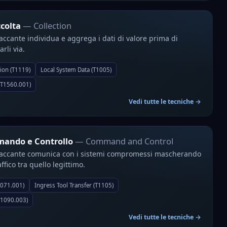
colta
— Collection
taccante individua e aggrega i dati di valore prima di
arli via.
ion (T1119)
Local System Data (T1005)
 (T1560.001)
Vedi tutte le tecniche →
ando e Controllo
— Command and Control
ttaccante comunica con i sistemi compromessi mascherando
raffico tra quello legittimo.
1071.001)
Ingress Tool Transfer (T1105)
T1090.003)
Vedi tutte le tecniche →