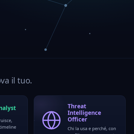
va il tuo.
Threat
nalyst
Intelligence
Officer
ruisce,
 timeline
Chi la usa e perché, con
.