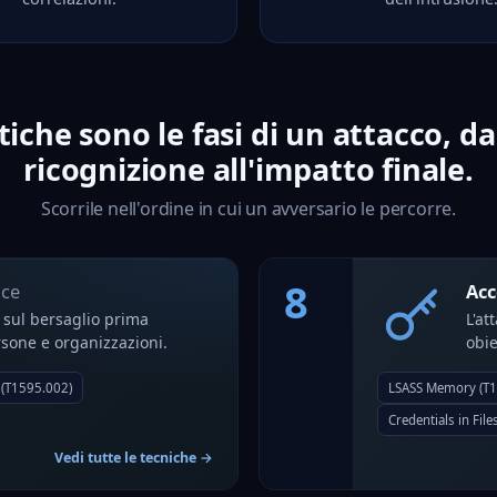
tiche
sono le fasi di un attacco, d
ricognizione
all'
impatto
finale.
Scorrile nell'ordine in cui un avversario le percorre.
8
nce
Acc
i sul bersaglio prima
L'at
ersone e organizzazioni.
obie
 (T1595.002)
LSASS Memory (T1
Credentials in Fil
Vedi tutte le tecniche →