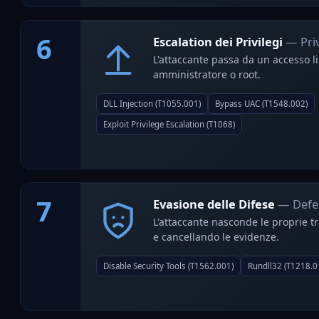
6
Escalation dei Privilegi
— Priv
L'attaccante passa da un accesso lim
amministratore o root.
DLL Injection (T1055.001)
Bypass UAC (T1548.002)
Exploit Privilege Escalation (T1068)
7
Evasione delle Difese
— Defe
L'attaccante nasconde le proprie tra
e cancellando le evidenze.
Disable Security Tools (T1562.001)
Rundll32 (T1218.0