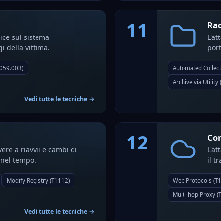
11
Rac
dice sul sistema
L'at
i della vittima.
port
059.003)
Automated Collect
Archive via Utility
Vedi tutte le tecniche →
12
Com
vere a riavvii e cambi di
L'a
 nel tempo.
il t
Modify Registry (T1112)
Web Protocols (T
Multi-hop Proxy (
Vedi tutte le tecniche →