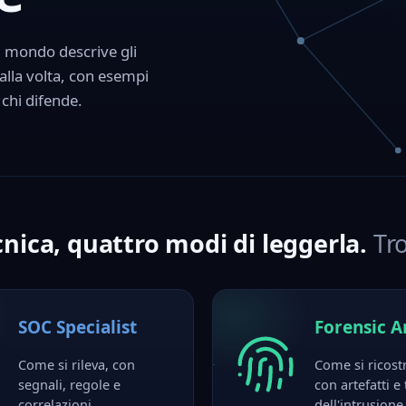
l mondo descrive gli
a alla volta, con esempi
 chi difende.
nica, quattro modi di leggerla.
Tro
SOC Specialist
Forensic A
Come si rileva, con
Come si ricost
segnali, regole e
con artefatti e
correlazioni.
dell'intrusione