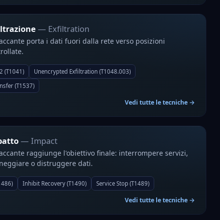
iltrazione
— Exfiltration
taccante porta i dati fuori dalla rete verso posizioni
rollate.
C2 (T1041)
Unencrypted Exfiltration (T1048.003)
nsfer (T1537)
Vedi tutte le tecniche →
patto
— Impact
taccante raggiunge l'obiettivo finale: interrompere servizi,
eggiare o distruggere dati.
1486)
Inhibit Recovery (T1490)
Service Stop (T1489)
Vedi tutte le tecniche →