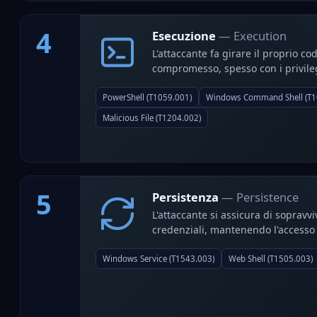
4
Esecuzione
— Execution
L'attaccante fa girare il proprio co
compromesso, spesso con i privileg
PowerShell (T1059.001)
Windows Command Shell (T1
Malicious File (T1204.002)
5
Persistenza
— Persistence
L'attaccante si assicura di sopravvi
credenziali, mantenendo l'accesso
Windows Service (T1543.003)
Web Shell (T1505.003)