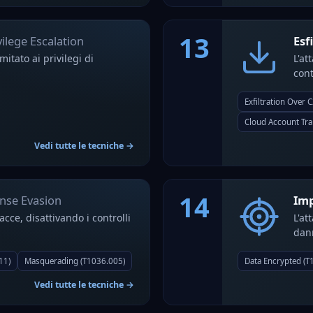
13
ilege Escalation
Esf
itato ai privilegi di
L'at
cont
Exfiltration Over 
Cloud Account Tra
Vedi tutte le tecniche →
14
nse Evasion
Im
cce, disattivando i controlli
L'at
dann
11)
Masquerading (T1036.005)
Data Encrypted (T
Vedi tutte le tecniche →