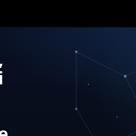
,
i
ne