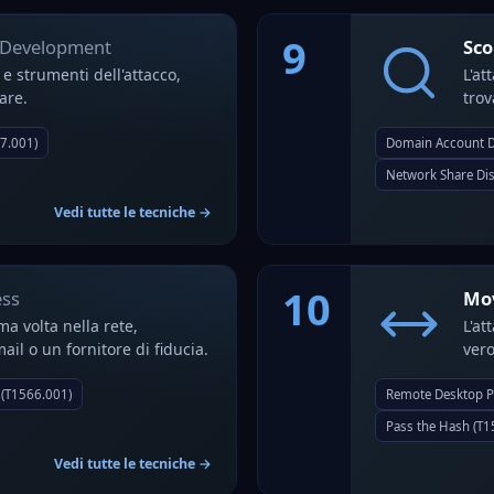
9
 Development
Sco
 e strumenti dell'attacco,
L'at
are.
trov
7.001)
Domain Account D
Network Share Dis
Vedi tutte le tecniche →
10
ess
Mov
ma volta nella rete,
L'at
ail o un fornitore di fiducia.
vero
 (T1566.001)
Remote Desktop P
Pass the Hash (T1
Vedi tutte le tecniche →