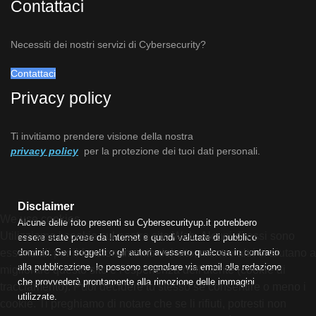
Contattaci
Necessiti dei nostri servizi di Cybersecurity?
Contattaci
Privacy policy
Ti invitiamo prendere visione della nostra
privacy policy
per la protezione dei tuoi dati personali.
Disclaimer
We use cookies
Alcune delle foto presenti su Cybersecurityup.it potrebbero
Utilizziamo i cookie sul nostro sito Web. Alcuni di essi sono
essere state prese da Internet e quindi valutate di pubblico
dominio. Se i soggetti o gli autori avessero qualcosa in contrario
essenziali per il funzionamento del sito, mentre altri ci aiutano a
alla pubblicazione, lo possono segnalare via email alla redazione
migliorare questo sito e l'esperienza dell'utente (cookie di
che provvederà prontamente alla rimozione delle immagini
tracciamento). Puoi decidere tu stesso se consentire o meno i
utilizzate.
cookie. Ti preghiamo di notare che se li rifiuti, potresti non