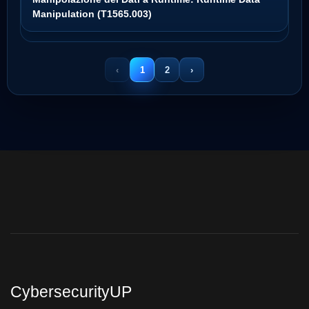
Manipulation (T1565.003)
‹
1
2
›
CybersecurityUP