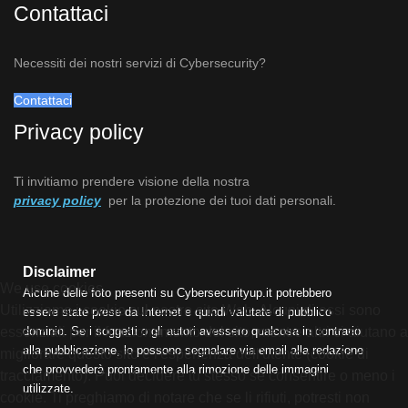
Contattaci
Necessiti dei nostri servizi di Cybersecurity?
Contattaci
Privacy policy
Ti invitiamo prendere visione della nostra
privacy policy
per la protezione dei tuoi dati personali.
Disclaimer
We use cookies
Alcune delle foto presenti su Cybersecurityup.it potrebbero
Utilizziamo i cookie sul nostro sito Web. Alcuni di essi sono
essere state prese da Internet e quindi valutate di pubblico
essenziali per il funzionamento del sito, mentre altri ci aiutano a
dominio. Se i soggetti o gli autori avessero qualcosa in contrario
alla pubblicazione, lo possono segnalare via email alla redazione
migliorare questo sito e l'esperienza dell'utente (cookie di
che provvederà prontamente alla rimozione delle immagini
tracciamento). Puoi decidere tu stesso se consentire o meno i
utilizzate.
cookie. Ti preghiamo di notare che se li rifiuti, potresti non