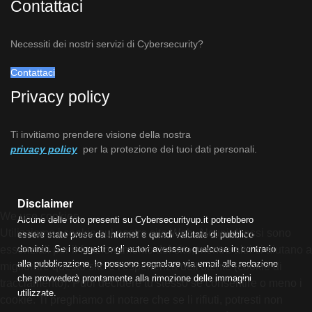
Contattaci
Necessiti dei nostri servizi di Cybersecurity?
Contattaci
Privacy policy
Ti invitiamo prendere visione della nostra
privacy policy
per la protezione dei tuoi dati personali.
Disclaimer
We use cookies
Alcune delle foto presenti su Cybersecurityup.it potrebbero
Utilizziamo i cookie sul nostro sito Web. Alcuni di essi sono
essere state prese da Internet e quindi valutate di pubblico
dominio. Se i soggetti o gli autori avessero qualcosa in contrario
essenziali per il funzionamento del sito, mentre altri ci aiutano a
alla pubblicazione, lo possono segnalare via email alla redazione
migliorare questo sito e l'esperienza dell'utente (cookie di
che provvederà prontamente alla rimozione delle immagini
tracciamento). Puoi decidere tu stesso se consentire o meno i
utilizzate.
cookie. Ti preghiamo di notare che se li rifiuti, potresti non