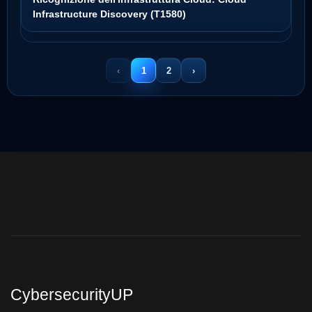
Infrastructure Discovery (T1580)
‹
1
2
›
CybersecurityUP