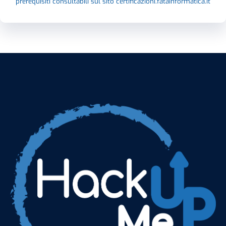
prerequisiti consultabili sul sito certificazioni.fatainformatica.it