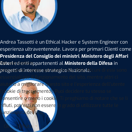
Andrea Tassotti è un Ethical Hacker e System Engineer con
esperienza ultraventennale. Lavora per primari Clienti come
Presidenza del Consiglio dei ministri
,
Ministero degli Affari
We use cookies
Esteri
ed enti appartenenti al
Ministero della Difesa
in
Utilizziamo i cookie sul nostro sito Web. Alcuni di essi sono
progetti di interesse strategico Nazionale.
essenziali per il funzionamento del sito, mentre altri ci
aiutano a migliorare questo sito e l'esperienza dell'utente
(cookie di tracciamento). Puoi decidere tu stesso se
consentire o meno i cookie. Ti preghiamo di notare che se li
rifiuti, potresti non essere in grado di utilizzare tutte le
funzionalità del sito.
Ok
Rifiuta