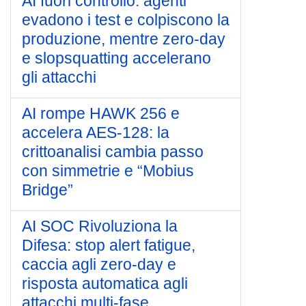
AI fuori controllo: agenti
evadono i test e colpiscono la
produzione, mentre zero-day
e slopsquatting accelerano
gli attacchi
AI rompe HAWK 256 e
accelera AES-128: la
crittoanalisi cambia passo
con simmetrie e “Mobius
Bridge”
AI SOC Rivoluziona la
Difesa: stop alert fatigue,
caccia agli zero-day e
risposta automatica agli
attacchi multi‑fase