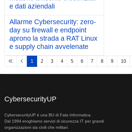
e dati aziendali
Allarme Cybersecurity: zero-
day su firewall e endpoint
aprono la strada a RAT Linux
e supply chain avvelenate
1
2
3
4
5
6
7
8
9
10
Pagina 1 di 19
CybersecurityUP
CybersecurityUP è una BU di Fata Informatica.
Dal 1994 eroghiamo servizi di sicurezza IT per grandi
organizzazioni sia civili che militari.