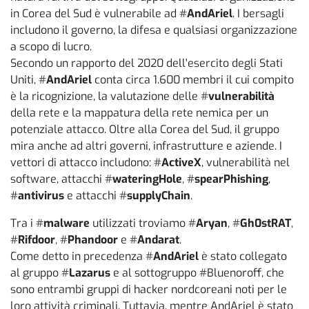
in Corea del Sud è vulnerabile ad #
AndAriel
. I bersagli
includono il governo, la difesa e qualsiasi organizzazione
a scopo di lucro.
Secondo un rapporto del 2020 dell'esercito degli Stati
Uniti, #
AndAriel
conta circa 1.600 membri il cui compito
è la ricognizione, la valutazione delle #
vulnerabilità
della rete e la mappatura della rete nemica per un
potenziale attacco. Oltre alla Corea del Sud, il gruppo
mira anche ad altri governi, infrastrutture e aziende. I
vettori di attacco includono: #
ActiveX
, vulnerabilità nel
software, attacchi #
wateringHole
, #
spearPhishing
,
#
antivirus
e attacchi #
supplyChain
.
Tra i #
malware
utilizzati troviamo #
Aryan
, #
Gh0stRAT
,
#
Rifdoor
, #
Phandoor
e #
Andarat
.
Come detto in precedenza #
AndAriel
è stato collegato
al gruppo #
Lazarus
e al sottogruppo #Bluenoroff, che
sono entrambi gruppi di hacker nordcoreani noti per le
loro attività criminali. Tuttavia, mentre AndAriel è stato