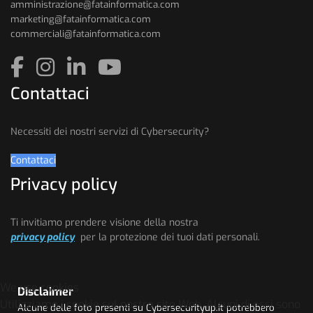
amministrazione@fatainformatica.com
marketing@fatainformatica.com
commerciali@fatainformatica.com
Contattaci
Necessiti dei nostri servizi di Cybersecurity?
Contattaci
Privacy policy
Ti invitiamo prendere visione della nostra
privacy policy
per la protezione dei tuoi dati personali.
We use cookies
Disclaimer
Utilizziamo i cookie sul nostro sito Web. Alcuni di essi sono
Alcune delle foto presenti su Cybersecurityup.it potrebbero