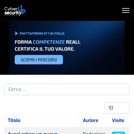
Cerca nelle pillole...
Visualizza #
Titolo
Autore
Visite
Articoli