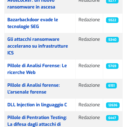
AvosLocker: un nuovo
Redazione
5277
ransomware in ascesa
Bazarbackdoor evade le
Redazione
5522
tecnologie SEG
Gli attacchi ransomware
Redazione
5340
accelerano su infrastrutture
ICS
Pillole di Analisi Forense: Le
Redazione
5769
ricerche Web
Pillole di Analisi forense:
Redazione
6151
L'arsenale forense
DLL Injection in linguaggio C
Redazione
12636
Pillole di Pentration Testing:
Redazione
6447
La difesa dagli attacchi di