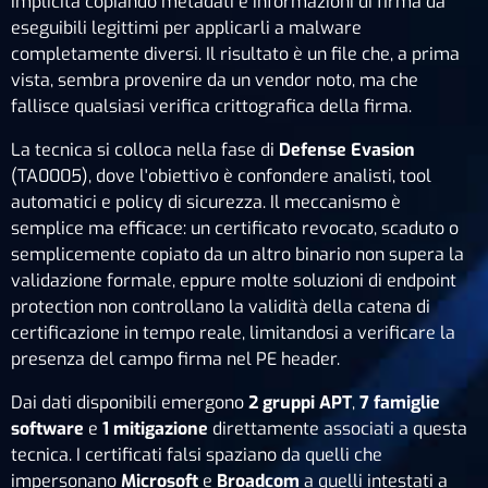
implicita copiando metadati e informazioni di firma da
eseguibili legittimi per applicarli a malware
completamente diversi. Il risultato è un file che, a prima
vista, sembra provenire da un vendor noto, ma che
fallisce qualsiasi verifica crittografica della firma.
La tecnica si colloca nella fase di
Defense Evasion
(TA0005), dove l'obiettivo è confondere analisti, tool
automatici e policy di sicurezza. Il meccanismo è
semplice ma efficace: un certificato revocato, scaduto o
semplicemente copiato da un altro binario non supera la
validazione formale, eppure molte soluzioni di endpoint
protection non controllano la validità della catena di
certificazione in tempo reale, limitandosi a verificare la
presenza del campo firma nel PE header.
Dai dati disponibili emergono
2 gruppi APT
,
7 famiglie
software
e
1 mitigazione
direttamente associati a questa
tecnica. I certificati falsi spaziano da quelli che
impersonano
Microsoft
e
Broadcom
a quelli intestati a