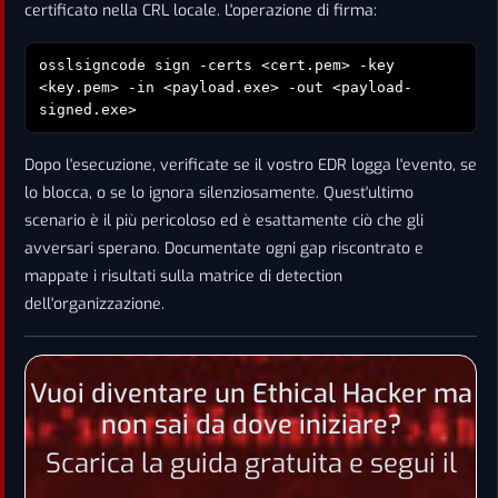
certificato nella CRL locale. L'operazione di firma:
osslsigncode sign -certs <cert.pem> -key
<key.pem> -in <payload.exe> -out <payload-
signed.exe>
Dopo l'esecuzione, verificate se il vostro EDR logga l'evento, se
lo blocca, o se lo ignora silenziosamente. Quest'ultimo
scenario è il più pericoloso ed è esattamente ciò che gli
avversari sperano. Documentate ogni gap riscontrato e
mappate i risultati sulla matrice di detection
dell'organizzazione.
Vuoi diventare un Ethical Hacker ma
non sai da dove iniziare?
Scarica la guida gratuita e segui il