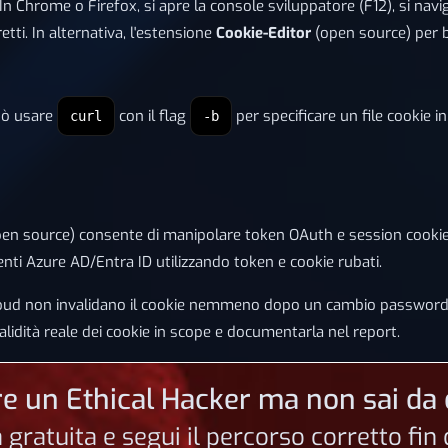
 In Chrome o Firefox, si apre la console sviluppatore (F12), si navi
ti. In alternativa, l'estensione
Cookie-Editor
(open source) per b
può usare
con il flag
per specificare un file cookie 
curl
-b
en source) consente di manipolare token OAuth e session cooki
nti Azure AD/Entra ID utilizzando token e cookie rubati.
i cloud non invalidano il cookie nemmeno dopo un cambio password
alidità reale dei cookie in scope e documentarla nel report.
e un Ethical Hacker ma non sai da 
a gratuita e segui il percorso corretto fi