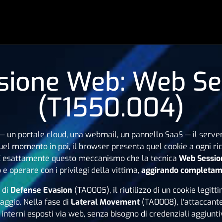
ssione Web: Web Se
(T1550.004)
 un portale cloud, una webmail, un pannello SaaS — il server
uel momento in poi, il browser presenta quel cookie a ogni ri
 È esattamente questo meccanismo che la tecnica
Web Sessio
 e operare con i privilegi della vittima,
aggirando completame
e di
Defense Evasion
(TA0005), il riutilizzo di un cookie legitt
aggio. Nella fase di
Lateral Movement
(TA0008), l'attaccante
interni esposti via web, senza bisogno di credenziali aggiunti