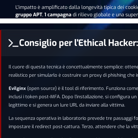
L'impatto è amplificato dalla longevità tipica dei coo
gruppo APT
,
1 campagna
di rilievo globale e una super
Consiglio per l'Ethical Hacke
Il cuore di questa tecnica è concettualmente semplice: ottener
realistico per simularlo è costruire un proxy di phishing che i
Evilginx
(open source) è il tool di riferimento. Funziona come 
inclusi i token post-MFA. Dopo l'installazione, si configura u
legittimo e si genera un lure URL da inviare alla vittima.
La sequenza operativa in laboratorio prevede tre passaggi fond
impostare il redirect post-cattura. Terzo, attendere che la vit