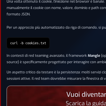
Una volta ottenuto il cookie, l'iniezione nel browser è banale.
manualmente il cookie con nome, valore, dominio e path corret
formato JSON.
Per un approccio più automatizzato da riga di comando, si 
curl -b cookies.txt
In contesti di red teaming avanzato, il framework
Mangle
(op
source) è specificamente progettato per interagire con ambie
Un aspetto critico da testare è la persistenza: molti serviz
sessioni attive. Il red team dovrebbe misurare la finestra di v
Vuoi diventar
Scarica la guid