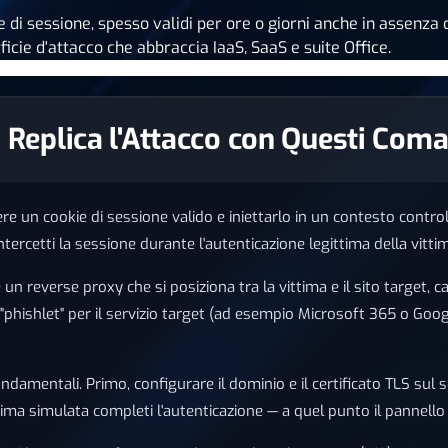
kie di sessione, spesso validi per ore o giorni anche in asse
ficie d'attacco che abbraccia IaaS, SaaS e suite Office.
r: Replica l'Attacco con Questi Com
e un cookie di sessione valido e iniettarlo in un contesto controll
ntercetti la sessione durante l'autenticazione legittima della vitti
un reverse proxy che si posiziona tra la vittima e il sito target, 
n "phishlet" per il servizio target (ad esempio Microsoft 365 o Goo
amentali. Primo, configurare il dominio e il certificato TLS sul se
tima simulata completi l'autenticazione — a quel punto il pannello 