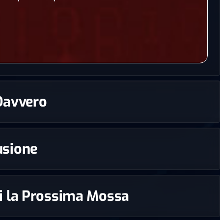
 Davvero
rusione
edi la Prossima Mossa