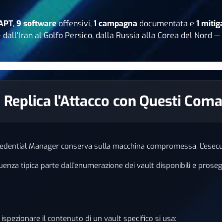
 APT
,
9 software
offensivi,
1 campagna
documentata e
1 miti
 — dall'Iran al Golfo Persico, dalla Russia alla Corea del Nord
r: Replica l'Attacco con Questi Com
Credential Manager conserva sulla macchina compromessa. L'esec
a tipica parte dall'enumerazione dei vault disponibili e prosegue
ispezionare il contenuto di un vault specifico si usa: