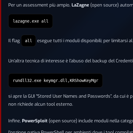
Per un assessment più ampio,
LaZagne
(open source) automati
lazagne.exe all
Il flag
esegue tutti i moduli disponibili; per limitarsi
all
Un'altra tecnica di interesse è l'abuso del backup del Creden
rundll32.exe keymgr.dll,KRShowKeyMgr
si apre la GUI "Stored User Names and Passwords", da cui è p
non richiede alcun tool esterno.
Infine,
PowerSploit
(open source) include moduli nella categor
l'opzione nativa PowerShell per ambienti dove i tool compilati