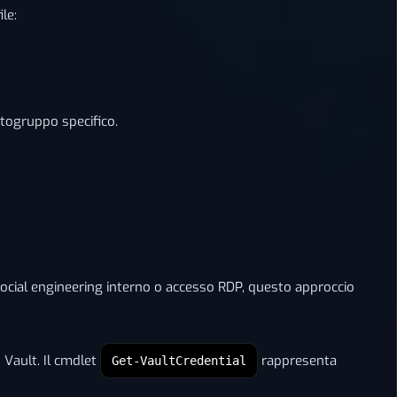
le:
ttogruppo specifico.
 social engineering interno o accesso RDP, questo approccio
 Vault. Il cmdlet
rappresenta
Get-VaultCredential