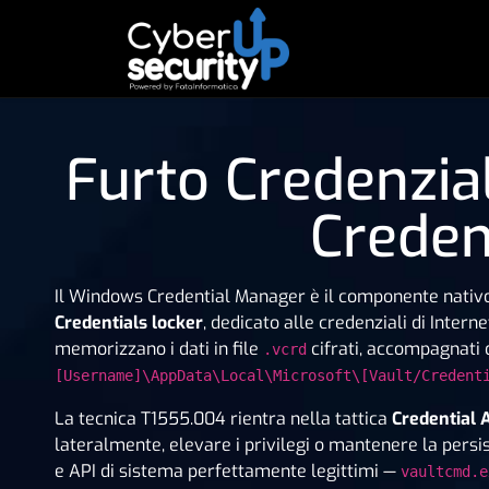
Furto Credenzia
Creden
Il Windows Credential Manager è il componente nativo 
Credentials locker
, dedicato alle credenziali di Intern
memorizzano i dati in file
cifrati, accompagnati 
.vcrd
[Username]\AppData\Local\Microsoft\[Vault/Credent
La tecnica T1555.004 rientra nella tattica
Credential 
lateralmente, elevare i privilegi o mantenere la pers
e API di sistema perfettamente legittimi —
vaultcmd.e