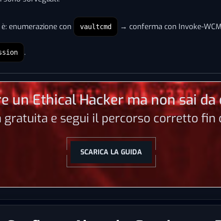
ta è: enumerazione con
→ conferma con Invoke-WCMD
vaultcmd
.
ssion
e un Ethical Hacker ma non sai da 
a gratuita e segui il percorso corretto fi
SCARICA LA GUIDA