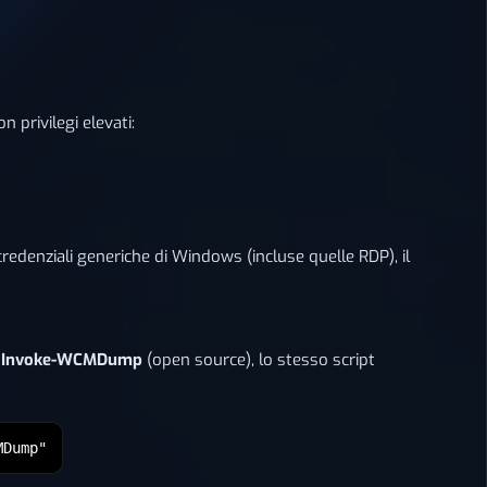
 privilegi elevati:
credenziali generiche di Windows (incluse quelle RDP), il
i
Invoke-WCMDump
(open source), lo stesso script
MDump"