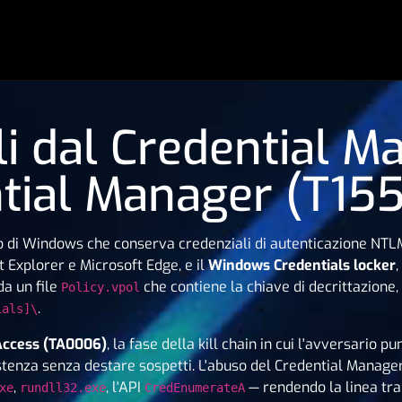
li dal Credential 
tial Manager (T15
di Windows che conserva credenziali di autenticazione NTLM 
et Explorer e Microsoft Edge, e il
Windows Credentials locker
,
da un file
che contiene la chiave di decrittazione, 
Policy.vpol
.
ials]\
Access (TA0006)
, la fase della kill chain in cui l'avversari
istenza senza destare sospetti. L'abuso del Credential Manage
,
, l'API
— rendendo la linea tra 
xe
rundll32.exe
CredEnumerateA