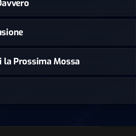
 Davvero
rusione
edi la Prossima Mossa