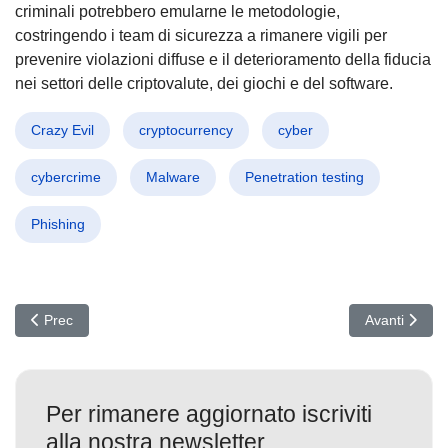
criminali potrebbero emularne le metodologie,
costringendo i team di sicurezza a rimanere vigili per
prevenire violazioni diffuse e il deterioramento della fiducia
nei settori delle criptovalute, dei giochi e del software.
Crazy Evil
cryptocurrency
cyber
cybercrime
Malware
Penetration testing
Phishing
Articolo precedente: Cyber Sicurezza Rivoluzionata: Come Elimina
Articolo succ
Prec
Avanti
Per rimanere aggiornato iscriviti
alla nostra newsletter