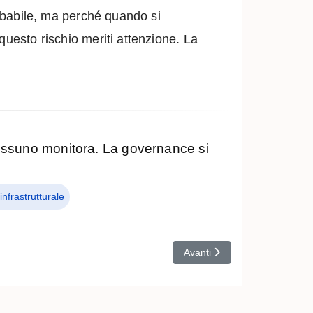
robabile, ma perché quando si
questo rischio meriti attenzione. La
ssuno monitora. La governance si
infrastrutturale
Articolo successivo: Contracto
Avanti