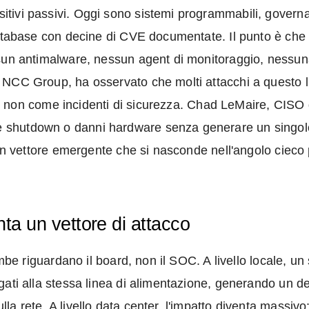
ivi passivi. Oggi sono sistemi programmabili, governat
atabase con decine di CVE documentate. Il punto è che que
sun antimalware, nessun agent di monitoraggio, nessuna
NCC Group, ha osservato che molti attacchi a questo liv
ili, non come incidenti di sicurezza. Chad LeMaire, CISO
shutdown o danni hardware senza generare un singolo a
 un vettore emergente che si nasconde nell'angolo cieco p
ta un vettore di attacco
rambe riguardano il board, non il SOC. A livello locale,
gati alla stessa linea di alimentazione, generando un d
a rete. A livello data center, l'impatto diventa massivo: