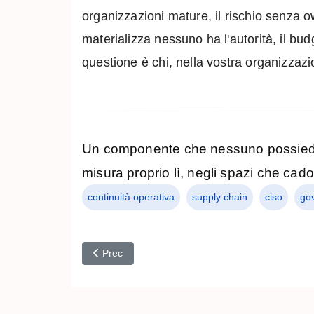
organizzazioni mature, il rischio senza o
materializza nessuno ha l'autorità, il bu
questione è chi, nella vostra organizzaz
Un componente che nessuno possiede,
misura proprio lì, negli spazi che cadon
continuità operativa
supply chain
ciso
gov
Articolo precedente: Olimpiadi 2026: governance se
Prec