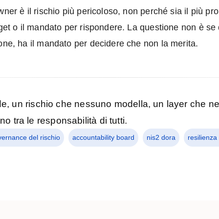
wner è il rischio più pericoloso, non perché sia il più p
dget o il mandato per rispondere. La questione non è se 
ione, ha il mandato per decidere che non la merita.
 un rischio che nessuno modella, un layer che ne
o tra le responsabilità di tutti.
ernance del rischio
accountability board
nis2 dora
resilienza 
nza autorità è il vero rischio sistemico