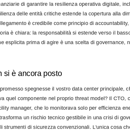
nziarie di garantire la resilienza operativa digitale, inc
ilienza delle entità critiche estende la copertura alla di
l collegamento è credibile come principio di accountabili
ria è chiara: la responsabilità si estende verso il basso,
esplicita prima di agire è una scelta di governance, n
 si è ancora posto
romesso spegnesse il vostro data center principale, ch
va quel componente nel proprio threat model? Il CTO, c
facility manager, che lo monitorava solo per efficienza e
sforma un rischio tecnico gestibile in una crisi di gover
agli strumenti di sicurezza convenzionali. L'unica cosa 