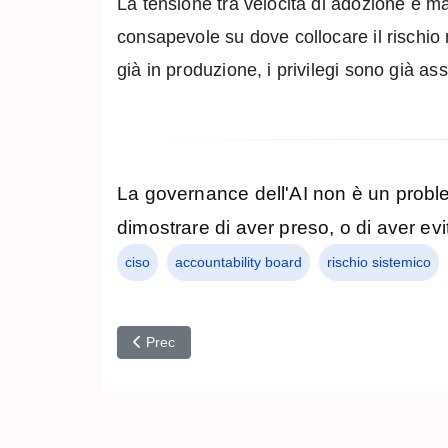
La tensione tra velocità di adozione e m
consapevole su dove collocare il rischio 
già in produzione, i privilegi sono già as
La governance dell'AI non è un proble
dimostrare di aver preso, o di aver evi
ciso
accountability board
rischio sistemico
Articolo precedente: Dieci ore per reagire: il boar
Prec