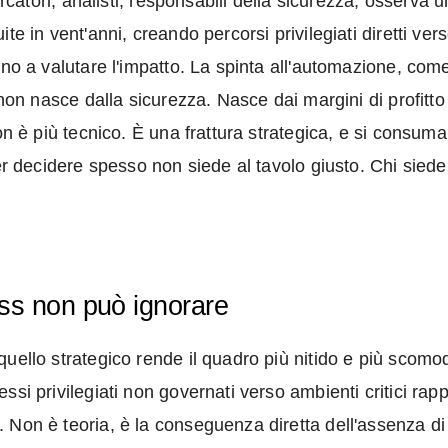
cercatori, analisti, responsabili della sicurezza, osserva
e in vent'anni, creando percorsi privilegiati diretti verso 
ino a valutare l'impatto. La spinta all'automazione, come
 non nasce dalla sicurezza. Nasce dai margini di profitto 
non è più tecnico. È una frattura strategica, e si consum
per decidere spesso non siede al tavolo giusto. Chi sied
ness non può ignorare
uello strategico rende il quadro più nitido e più scomod
ssi privilegiati non governati verso ambienti critici rap
 Non è teoria, è la conseguenza diretta dell'assenza di 