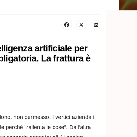
ligenza artificiale per
igatoria. La frattura è
dono, non permesso. I vertici aziendali
 perché "rallenta le cose". Dall'altra