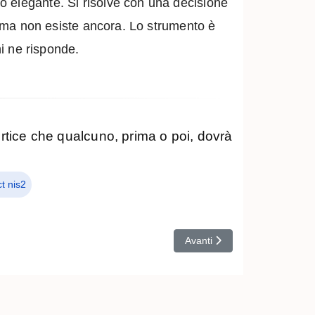
o elegante. Si risolve con una decisione
firma non esiste ancora. Lo strumento è
hi ne risponde.
rtice che qualcuno, prima o poi, dovrà
ct nis2
Articolo successivo: L'AI in 
Avanti