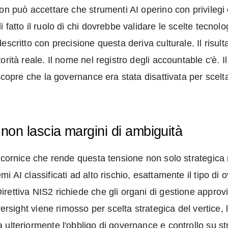
non può accettare che strumenti AI operino con privilegi
fatto il ruolo di chi dovrebbe validare le scelte tecnologi
escritto con precisione questa deriva culturale. Il risul
rità reale. Il nome nel registro degli accountable c'è. Il
 scopre che la governance era stata disattivata per scelt
non lascia margini di ambiguità
a cornice che rende questa tensione non solo strategica 
i AI classificati ad alto rischio, esattamente il tipo di
rettiva NIS2 richiede che gli organi di gestione approv
versight viene rimosso per scelta strategica del vertice,
lteriormente l'obbligo di governance e controllo su strum