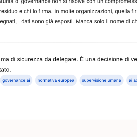
aturità di governance non si risolve con un compromess
residuo e chi lo firma. In molte organizzazioni, quella 
segnati, i dati sono già esposti. Manca solo il nome di c
ma di sicurezza da delegare. È una decisione di ve
tato.
governance ai
normativa europea
supervisione umana
ai a
d non è pronto