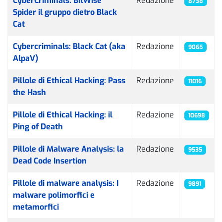
CyberCriminals: BitWise
Redazione
8738
Spider il gruppo dietro Black
Cat
Cybercriminals: Black Cat (aka
Redazione
9065
AlpaV)
Pillole di Ethical Hacking: Pass
Redazione
11016
the Hash
Pillole di Ethical Hacking: il
Redazione
10698
Ping of Death
Pillole di Malware Analysis: la
Redazione
9535
Dead Code Insertion
Pillole di malware analysis: I
Redazione
9891
malware polimorfici e
metamorfici