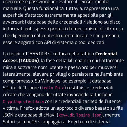
username e password per evitare il reinserimento
manuale. Questa funzionalità, tuttavia, rappresenta una
superficie d'attacco estremamente appetibile per gli
avversari: i database delle credenziali risiedono su disco
in formati noti, spesso protetti da meccanismi di cifratura
che dipendono dal contesto utente locale e che possono
essere aggirati con API di sistema o tool dedicati.
La tecnica T1555.003 si colloca nella tattica
Credential
Access (TA0006)
, la fase della kill chain in cui l'attaccante
mira a sottrarre nomi utente e password per muoversi
lateralmente, elevare privilegi o persistere nell'ambiente
compromesso. Su Windows, ad esempio, il database
SQLite di Chrome (
) restituisce credenziali
Login Data
cifrate che vengono decrittate invocando la funzione
con le credenziali cached dell'utente
CryptUnprotectData
vittima. Firefox adotta un approccio diverso basato su file
JSON e database di chiavi (
,
), mentre
key4.db
logins.json
Safari su macOS si appoggia al Keychain di sistema.