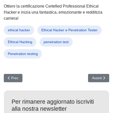
Ottieni la certificazione Certefied Professional Ethical
Hacker e inizia una fantastica, emozionante e redditizia
carriera!
ethical hacker
Ethical Hacker e Penetration Tester
Ethical Hacking
penetration test
Penetration testing
Articolo precedente: Un nuovo Trojan ruba informazioni personali
Articolo succ
Prec
Avanti
Per rimanere aggiornato iscriviti
alla nostra newsletter