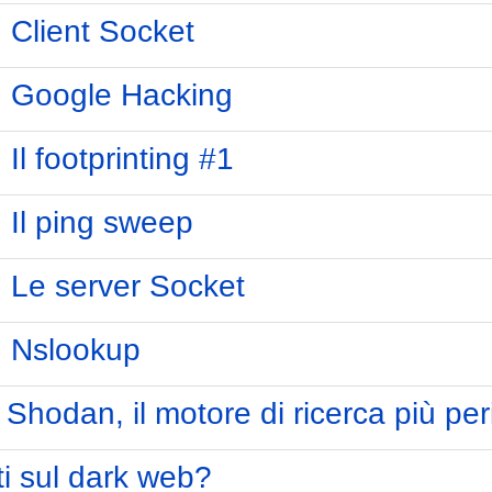
: Client Socket
g: Google Hacking
 Il footprinting #1
: Il ping sweep
g: Le server Socket
g: Nslookup
g: Shodan, il motore di ricerca più p
ti sul dark web?