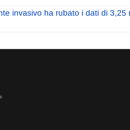
e invasivo ha rubato i dati di 3,25 
di