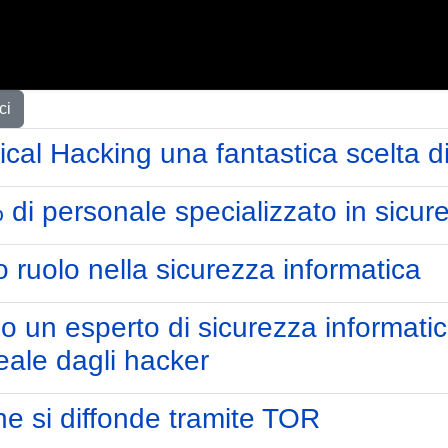
ci
cal Hacking una fantastica scelta di
di personale specializzato in sicur
ro ruolo nella sicurezza informatica
un esperto di sicurezza informatic
eale dagli hacker
e si diffonde tramite TOR