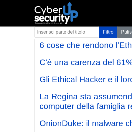
Inserisci parte del titolo
Filtro
Pulis
6 cose che rendono l’Ethi
C’è una carenza del 61% 
Gli Ethical Hacker e il lo
La Regina sta assumendo 
computer della famiglia r
OnionDuke: il malware ch