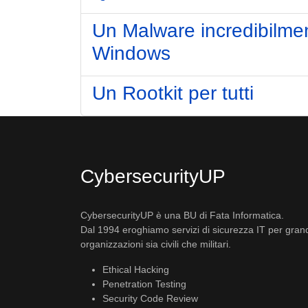
Un Malware incredibilment
Windows
Un Rootkit per tutti
CybersecurityUP
CybersecurityUP è una BU di Fata Informatica.
Dal 1994 eroghiamo servizi di sicurezza IT per gran
organizzazioni sia civili che militari.
Ethical Hacking
Penetration Testing
Security Code Review