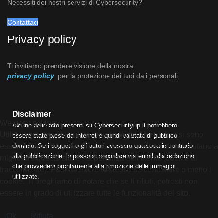
Necessiti dei nostri servizi di Cybersecurity?
Contattaci
Privacy policy
Ti invitiamo prendere visione della nostra
privacy policy
per la protezione dei tuoi dati personali.
Disclaimer
We use cookies
Alcune delle foto presenti su Cybersecurityup.it potrebbero
Utilizziamo i cookie sul nostro sito Web. Alcuni di essi sono
essere state prese da Internet e quindi valutate di pubblico
essenziali per il funzionamento del sito, mentre altri ci aiutano a
dominio. Se i soggetti o gli autori avessero qualcosa in contrario
alla pubblicazione, lo possono segnalare via email alla redazione
migliorare questo sito e l'esperienza dell'utente (cookie di
che provvederà prontamente alla rimozione delle immagini
tracciamento). Puoi decidere tu stesso se consentire o meno i
utilizzate.
cookie. Ti preghiamo di notare che se li rifiuti, potresti non
essere in grado di utilizzare tutte le funzionalità del sito.
Ok
Rifiuta