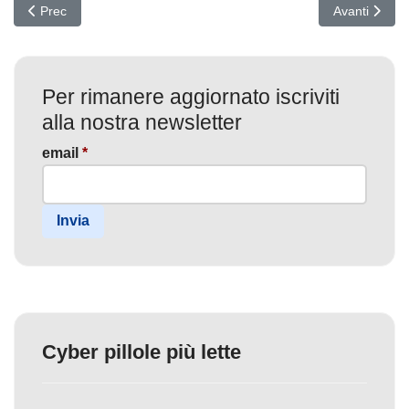
Articolo precedente: Lo smart working rende tutti più vulnerabili
Articolo succ
Prec
Avanti
Per rimanere aggiornato iscriviti
alla nostra newsletter
email
*
Invia
Cyber pillole più lette