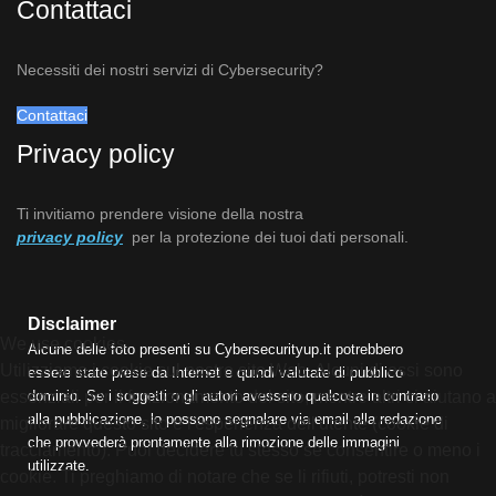
Contattaci
Necessiti dei nostri servizi di Cybersecurity?
Contattaci
Privacy policy
Ti invitiamo prendere visione della nostra
privacy policy
per la protezione dei tuoi dati personali.
Disclaimer
We use cookies
Alcune delle foto presenti su Cybersecurityup.it potrebbero
Utilizziamo i cookie sul nostro sito Web. Alcuni di essi sono
essere state prese da Internet e quindi valutate di pubblico
dominio. Se i soggetti o gli autori avessero qualcosa in contrario
essenziali per il funzionamento del sito, mentre altri ci aiutano a
alla pubblicazione, lo possono segnalare via email alla redazione
migliorare questo sito e l'esperienza dell'utente (cookie di
che provvederà prontamente alla rimozione delle immagini
tracciamento). Puoi decidere tu stesso se consentire o meno i
utilizzate.
cookie. Ti preghiamo di notare che se li rifiuti, potresti non