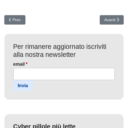
Articolo precedente: Ransomware 2026: il vero costo non è il risca
Articolo suc
Prec
Avanti
Per rimanere aggiornato iscriviti
alla nostra newsletter
email
*
Invia
Cyber pillole più lette