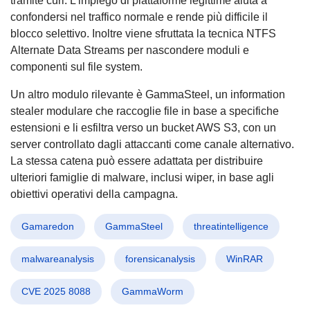
tramite curl. L’impiego di piattaforme legittime aiuta a
confondersi nel traffico normale e rende più difficile il
blocco selettivo. Inoltre viene sfruttata la tecnica NTFS
Alternate Data Streams per nascondere moduli e
componenti sul file system.
Un altro modulo rilevante è GammaSteel, un information
stealer modulare che raccoglie file in base a specifiche
estensioni e li esfiltra verso un bucket AWS S3, con un
server controllato dagli attaccanti come canale alternativo.
La stessa catena può essere adattata per distribuire
ulteriori famiglie di malware, inclusi wiper, in base agli
obiettivi operativi della campagna.
Gamaredon
GammaSteel
threatintelligence
malwareanalysis
forensicanalysis
WinRAR
CVE 2025 8088
GammaWorm