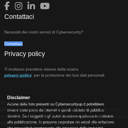
Contattaci
Necessiti dei nostri servizi di Cybersecurity?
Contattaci
Privacy policy
Ti invitiamo prendere visione della nostra
privacy policy
per la protezione dei tuoi dati personali.
Disclaimer
We use cookies
Alcune delle foto presenti su Cybersecurityup.it potrebbero
Utilizziamo i cookie sul nostro sito Web. Alcuni di essi sono
essere state prese da Internet e quindi valutate di pubblico
dominio. Se i soggetti o gli autori avessero qualcosa in contrario
essenziali per il funzionamento del sito, mentre altri ci aiutano a
alla pubblicazione, lo possono segnalare via email alla redazione
migliorare questo sito e l'esperienza dell'utente (cookie di