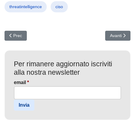
threatintelligence
ciso
Articolo precedente: FIRESTARTER su Cisco ASA: la backdoor che s
Articolo succ
Prec
Avanti
Per rimanere aggiornato iscriviti
alla nostra newsletter
email
*
Invia