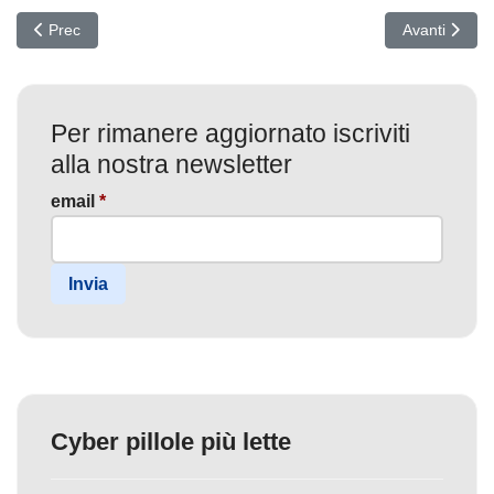
Articolo precedente: Svolta Anti-Ransomware in Germania: identific
Articolo succ
Prec
Avanti
Per rimanere aggiornato iscriviti
alla nostra newsletter
email
*
Invia
Cyber pillole più lette