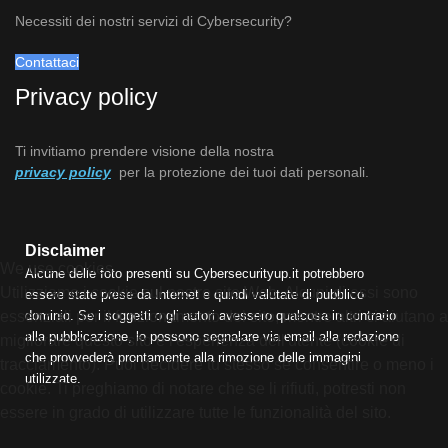
Necessiti dei nostri servizi di Cybersecurity?
Contattaci
Privacy policy
Ti invitiamo prendere visione della nostra
privacy policy
per la protezione dei tuoi dati personali.
Disclaimer
We use cookies
Alcune delle foto presenti su Cybersecurityup.it potrebbero
Utilizziamo i cookie sul nostro sito Web. Alcuni di essi sono
essere state prese da Internet e quindi valutate di pubblico
dominio. Se i soggetti o gli autori avessero qualcosa in contrario
essenziali per il funzionamento del sito, mentre altri ci aiutano a
alla pubblicazione, lo possono segnalare via email alla redazione
migliorare questo sito e l'esperienza dell'utente (cookie di
che provvederà prontamente alla rimozione delle immagini
tracciamento). Puoi decidere tu stesso se consentire o meno i
utilizzate.
cookie. Ti preghiamo di notare che se li rifiuti, potresti non
essere in grado di utilizzare tutte le funzionalità del sito.