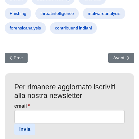
Phishing
threatintelligence
malwareanalysis
forensicanalysis
contribuenti indiani
Articolo precedente: ChocoPoC RAT su GitHub: i falsi PoC infettano
Articolo succ
Prec
Avanti
Per rimanere aggiornato iscriviti
alla nostra newsletter
email
*
Invia