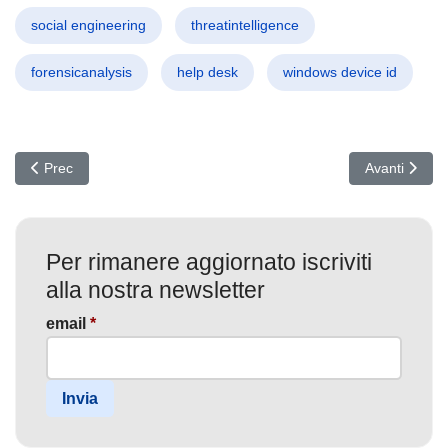
social engineering
threatintelligence
forensicanalysis
help desk
windows device id
Articolo precedente: Finti Avvisi Fiscali in India: phishing con DC
Articolo suc
Prec
Avanti
Per rimanere aggiornato iscriviti
alla nostra newsletter
email
*
Invia